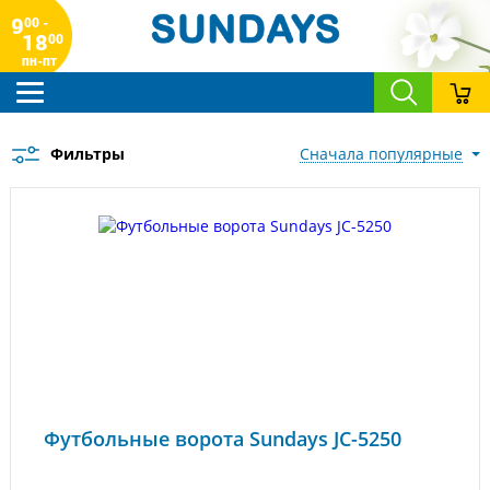
9
00 -
18
00
пн-пт
Фильтры
сначала популярные
Футбольные ворота Sundays JC-5250