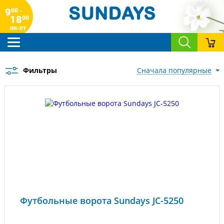
9
00 -
18
00
пн-пт
Фильтры
сначала популярные
Футбольные ворота Sundays JC-5250