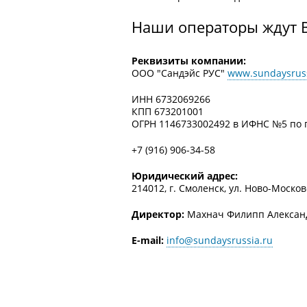
Наши операторы ждут В
Реквизиты компании:
ООО "Сандэйс РУС"
www.sundaysruss
ИНН 6732069266
КПП 673201001
ОГРН 1146733002492 в ИФНС №5 по г.
+7 (916) 906-34-58
Юридический адрес:
214012, г. Смоленск, ул. Ново-Москов
Директор:
Махнач Филипп Алексан
E-mail:
info@sundaysrussia.ru