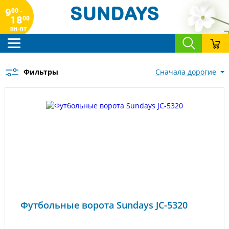
9
00 -
18
00
пн-пт
Фильтры
сначала дорогие
Футбольные ворота Sundays JC-5320