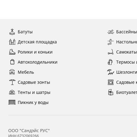
Батуты
Бассейн
Детская площадка
Настольн
Ролики и коньки
Самокат
Автохолодильники
Термосы 
Мебель
Шезлонг
Садовые зонты
Садовые 
Тенты и шатры
Биотуале
Пикник у воды
ООО "Сандэйс РУС"
ИНН 6732069266