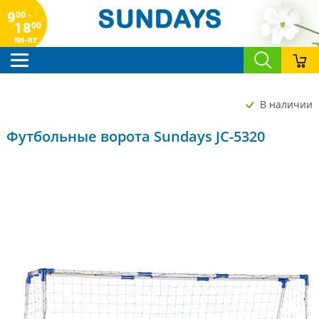
9
00 -
18
00
пн-пт
В наличии
Футбольные ворота Sundays JC-5320