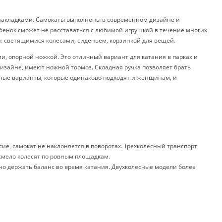
 накладками. Самокаты выполнены в современном дизайне и
ебенок сможет не расставаться с любимой игрушкой в течение многих
и: светящимися колесами, сиденьем, корзинкой для вещей.
, опорной ножкой. Это отличный вариант для катания в парках и
изайне, имеют ножной тормоз. Складная ручка позволяет брать
ьные варианты, которые одинаково подходят и женщинам, и
ие, самокат не наклоняется в поворотах. Трехколесный транспорт
смело колесят по ровным площадкам.
но держать баланс во время катания. Двухколесные модели более