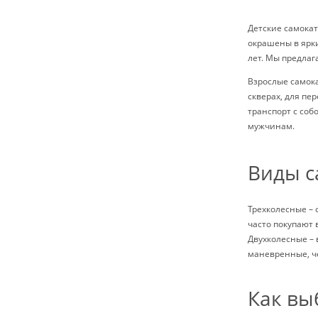
Детские самока
окрашены в ярки
лет. Мы предлаг
Взрослые самок
скверах, для пе
транспорт с соб
мужчинам.
Виды с
Трехколесные – 
часто покупают
Двухколесные – 
маневренные, ч
Как вы