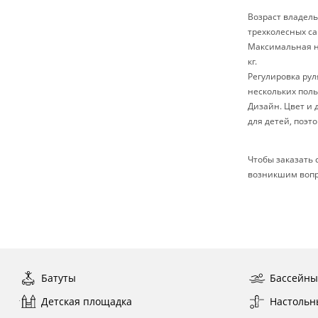
Возраст владель
трехколесных са
Максимальная на
кг.
Регулировка ру
нескольких поль
Дизайн. Цвет и
для детей, поэт
Чтобы заказать 
возникшим вопр
Батуты
Бассейн
Детская площадка
Настольн