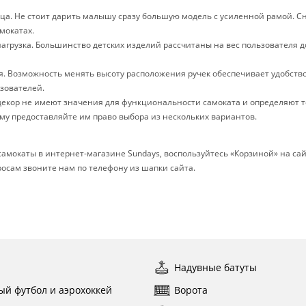
ца. Не стоит дарить малышу сразу большую модель с усиленной рамой. С
мокатах.
грузка. Большинство детских изделий рассчитаны на вес пользователя д
ля. Возможность менять высоту расположения ручек обеспечивает удобст
зователей.
 декор не имеют значения для функциональности самоката и определяют 
ому предоставляйте им право выбора из нескольких вариантов.
самокаты в интернет-магазине Sundays, воспользуйтесь «Корзиной» на са
осам звоните нам по телефону из шапки сайта.
ы
Надувные батуты
ый футбол и аэрохоккей
Ворота