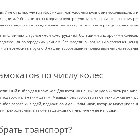
ты. Имеют широкую платформу для ног, удобный руль с антискользящими
е цвета. У большинства моделей руль регулируется по высоте, поэтому р
аем как недорогие стандартные самокаты, так и транспорт с дополнениям
аты. Отличаются усиленной конструкцией, большими и широкими колесами
редвижения по городским улицам. Все модели выполнены в современном д
ой и переносить в руках. В нашем ассортименте представлены универсал
амокатов по числу колес
отличный выбор для новичков. Для катания не нужно удерживать равновес
 в подарок маленьким детям. Малыши быстро осваивают технику катания, 
выбор взрослых людей, подростков и дошкольников, которые могут уверен
ем трехколесные, а также выдерживают увеличенные нагрузки.
брать транспорт?