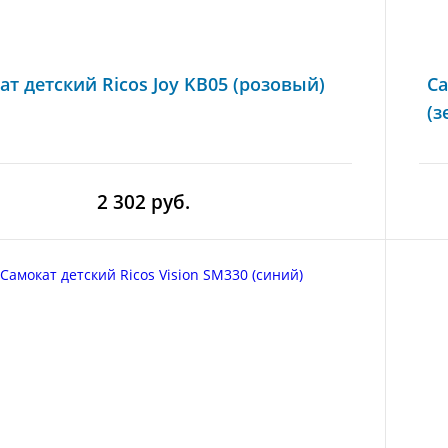
ат детский Ricos Joy KB05 (розовый)
Са
(з
2 302 руб.