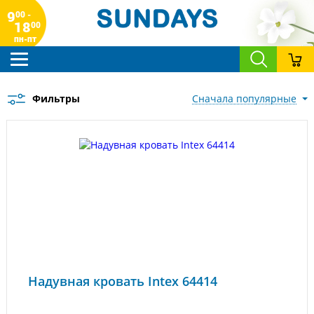
9
00 -
18
00
пн-пт
Фильтры
сначала популярные
Надувная кровать Intex 64414