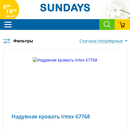
9
00 -
18
00
пн-пт
Фильтры
сначала популярные
Надувная кровать Intex 67768