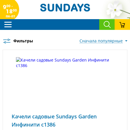
9
00 -
18
00
пн-пт
Фильтры
сначала популярные
Качели садовые Sundays Garden
Инфинити с1386