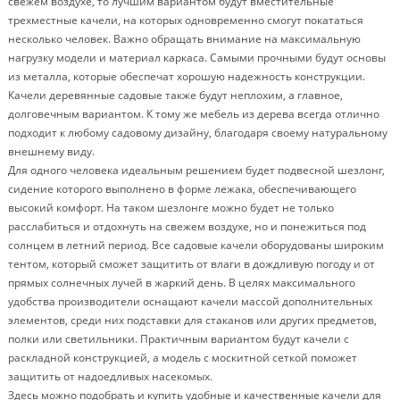
свежем воздухе, то лучшим вариантом будут вместительные
трехместные качели, на которых одновременно смогут покататься
несколько человек. Важно обращать внимание на максимальную
нагрузку модели и материал каркаса. Самыми прочными будут основы
из металла, которые обеспечат хорошую надежность конструкции.
Качели деревянные садовые также будут неплохим, а главное,
долговечным вариантом. К тому же мебель из дерева всегда отлично
подходит к любому садовому дизайну, благодаря своему натуральному
внешнему виду.
Для одного человека идеальным решением будет подвесной шезлонг,
сидение которого выполнено в форме лежака, обеспечивающего
высокий комфорт. На таком шезлонге можно будет не только
расслабиться и отдохнуть на свежем воздухе, но и понежиться под
солнцем в летний период. Все садовые качели оборудованы широким
тентом, который сможет защитить от влаги в дождливую погоду и от
прямых солнечных лучей в жаркий день. В целях максимального
удобства производители оснащают качели массой дополнительных
элементов, среди них подставки для стаканов или других предметов,
полки или светильники. Практичным вариантом будут качели с
раскладной конструкцией, а модель с москитной сеткой поможет
защитить от надоедливых насекомых.
Здесь можно подобрать и купить удобные и качественные качели для