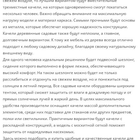
свежем воздухе, то лучшим вариантом будут вместительные
трехместные качели, на которых одновременно смогут покататься
несколько человек. Важно обращать внимание на максимальную
нагрузку модели и материал каркаса. Самыми прочными будут основы
из металла, которые обеспечат хорошую надежность конструкции.
Качели деревянные садовые также будут неплохим, а главное,
долговечным вариантом. К тому же мебель из дерева всегда отлично
подходит к любому садовому дизайну, благодаря своему натуральному
внешнему виду.
Для одного человека идеальным решением будет подвесной шезлонг,
сидение которого выполнено в форме лежака, обеспечивающего
высокий комфорт. На таком шезлонге можно будет не только
расслабиться и отдохнуть на свежем воздухе, но и понежиться под
солнцем в летний период. Все садовые качели оборудованы широким
тентом, который сможет защитить от влаги в дождливую погоду и от
прямых солнечных лучей в жаркий день. В целях максимального
удобства производители оснащают качели массой дополнительных
элементов, среди них подставки для стаканов или других предметов,
полки или светильники. Практичным вариантом будут качели с
раскладной конструкцией, а модель с москитной сеткой поможет
защитить от надоедливых насекомых.
Здесь можно подобрать и купить удобные и качественные качели для