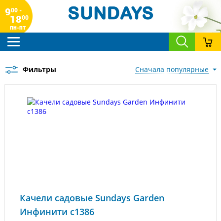
9
00 -
18
00
пн-пт
Фильтры
сначала популярные
Качели садовые Sundays Garden
Инфинити с1386