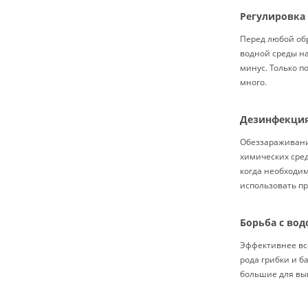
Регулировка
Перед любой обр
водной среды на
минус. Только п
много.
Дезинфекци
Обеззараживани
химических сре
когда необходим
использовать пр
Борьба с во
Эффективнее вс
рода грибки и б
большие для вы