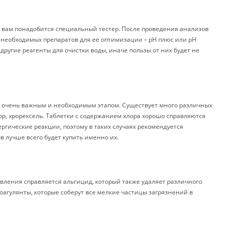
о вам понадобится специальный тестер. После проведения анализов
 необходимых препаратов для ее оптимизации – pH плюс или pH
 другие реагенты для очистки воды, иначе пользы от них будет не
я очень важным и необходимым этапом. Существует много различных
р, хрорексель. Таблетки с содержанием хлора хорошо справляются
ергические реакции, поэтому в таких случаях рекомендуется
в лучше всего будет купить именно их.
ления справляется альгицид, который также удаляет различного
коагулянты, которые соберут все мелкие частицы загрязнений в