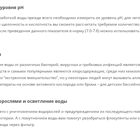
 уровня pH
аботкой воды прежде всего необходимо измерить ее уровень pH, для чег
 щелочность и кислотность вы сможете рассчитать требуемое количество
осле приведения данного показателя в норму (7.0-7.6) можно использовать
я
е воды от различных бактерий, вирусных и грибковых инфекций являетс
дств и самыми популярными являются хлорсодержащие, среди них кемохло
о “экстренное вмешательство”, но у некоторых людей могут вызывать алл
епараты на основе активного кислорода или брома – для детских бассейно
дорослями и осветление воды
его с уничтожением водорослей и предупреждением их последующего появ
актерии. А с помутнением воды вам помогут разобраться флокулянты или 
вода через фильтр.