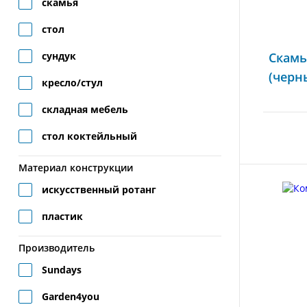
скамья
стол
сундук
Скамь
(черн
кресло/стул
складная мебель
стол коктейльный
Материал конструкции
искусственный ротанг
пластик
Производитель
Sundays
Garden4you