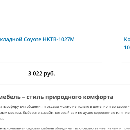
складной Coyote HKTB-1027M
Ко
10
3 022 руб.
мебель – стиль природного комфорта
атмосферу для общения и отдыха можно не только в доме, но и во дворе –
ым местом. Выберите дизайн, который вам по душе: деревянные или плет
ры.
ункциональная садовая мебель объединит всю семью за чаепитием и прия