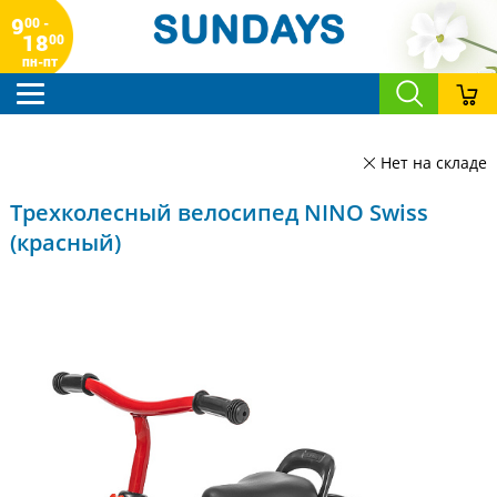
9
00 -
18
00
пн-пт
Нет на складе
Трехколесный велосипед NINO Swiss
(красный)