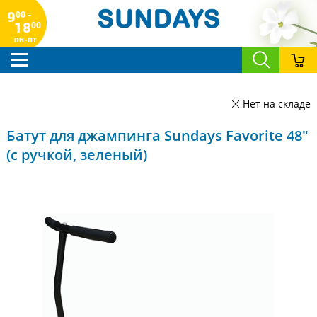
9
00 -
18
00
пн-пт
Нет на складе
Батут для джампинга Sundays Favorite 48"
(с ручкой, зеленый)