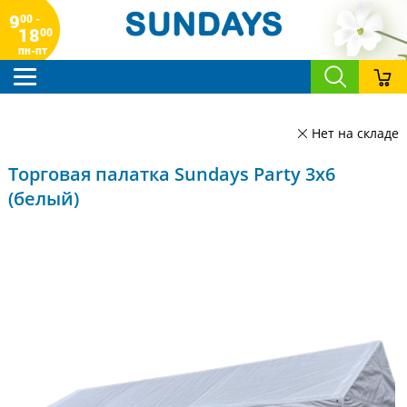
9
00 -
18
00
пн-пт
Нет на складе
Торговая палатка Sundays Party 3x6
(белый)