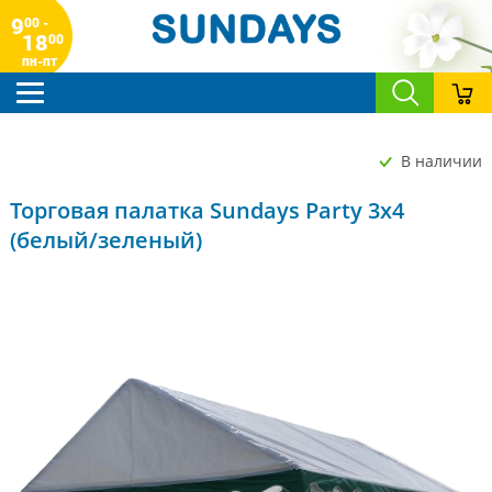
9
00 -
18
00
пн-пт
В наличии
Торговая палатка Sundays Party 3x4
(белый/зеленый)