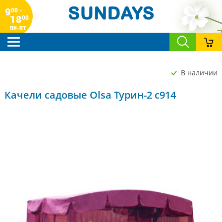
9
00 -
18
00
пн-пт
В наличии
Качели садовые Olsa Турин-2 с914