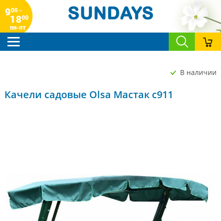
9
00 -
18
00
пн-пт
В наличии
Качели садовые Olsa Мастак с911