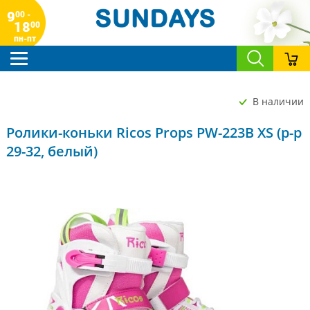
9
00 -
18
00
пн-пт
В наличии
Ролики-коньки Ricos Props PW-223B XS (р-р
29-32, белый)