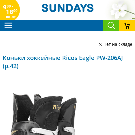
9
00 -
18
00
пн-пт
Нет на складе
Коньки хоккейные Ricos Eagle PW-206AJ
(р.42)