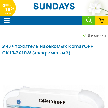
9
00 -
18
00
пн-пт
В наличии
Уничтожитель насекомых KomarOFF
GK13-2X10W (элекрический)