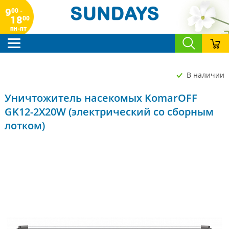
9
00 -
18
00
пн-пт
В наличии
Уничтожитель насекомых KomarOFF
GK12-2X20W (электрический со сборным
лотком)