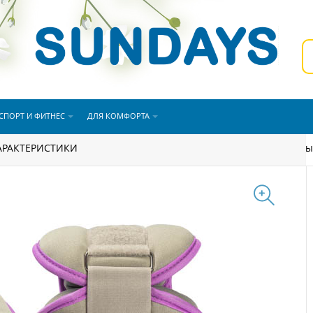
СПОРТ И ФИТНЕС
ДЛЯ КОМФОРТА
 утяжелителей Sundays Fitness IR97843 (1.5кг, серый/фиолетовы
АРАКТЕРИСТИКИ