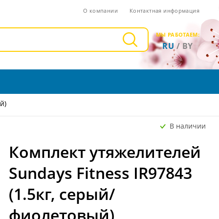
О компании
Контактная информация
МЫ РАБОТАЕМ:
RU
/
BY
й)
В наличии
Комплект утяжелителей
Sundays Fitness IR97843
(1.5кг, серый/
фиолетовый)