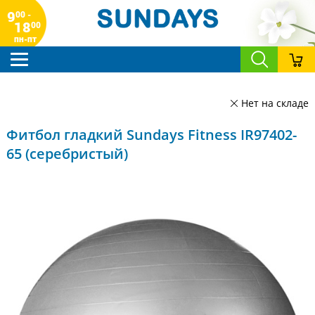
9
00 -
18
00
пн-пт
Нет на складе
Фитбол гладкий Sundays Fitness IR97402-
65 (серебристый)