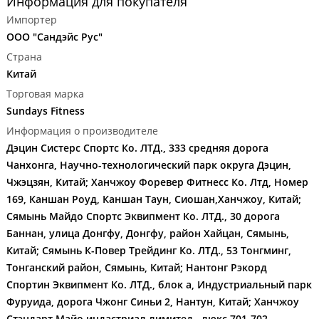
Информация для покупателя
Импортер
ООО "Сандэйс Рус"
Страна
Китай
Торговая марка
Sundays Fitness
Информация о производителе
Дэцин Систерс Спортс Ко. ЛТД., 333 средняя дорога
Чанхонга, Научно-технологический парк округа Дэцин,
Чжэцзян, Китай; Ханчжоу Форевер Фитнесс Ко. Лтд, Номер
169, Каншан Роуд, Каншан Таун, Сиошан,Ханчжоу, Китай;
Сямынь Майдо Спортс Эквипмент Ко. ЛТД., 30 дорога
Баннан, улица Донгфу, Донгфу, район Хайцан, Сямынь,
Китай; Сямынь К-Повер Трейдинг Ко. ЛТД., 53 Тонгминг,
Тонганский район, Сямынь, Китай; Нантонг Рэкорд
Спортин Эквипмент Ко. ЛТД., блок а, Индустриальный парк
Фуруида, дорога Чжонг Синьи 2, Нантун, Китай; Ханчжоу
Стэндарт Майо индастриал лимитед , люкс 701-702,