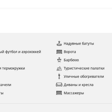
ы
Надувные батуты
ый футбол и аэрохоккей
Ворота
ы
Барбекю
и термокружки
Туристические палатки
и
Уличные обогреватели
качели
Диваны и кресла
ты
Массажеры