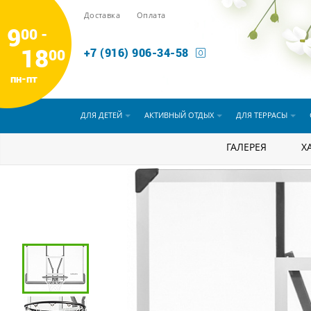
Доставка
Оплата
9
00 -
18
00
+7 (916) 906-34-58
пн-пт
ДЛЯ ДЕТЕЙ
АКТИВНЫЙ ОТДЫХ
ДЛЯ ТЕРРАСЫ
Для детей
Баскетбол и волейбол
ГАЛЕРЕЯ
Баск
Х