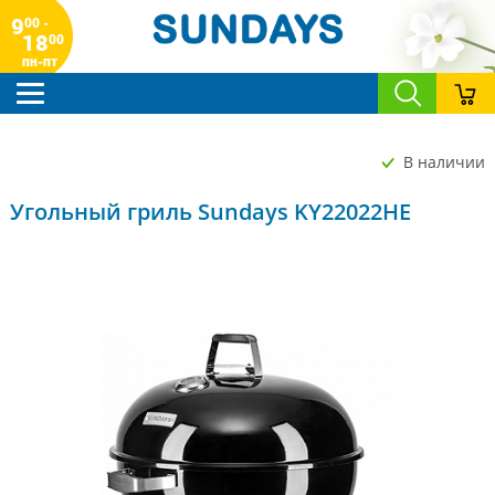
9
00 -
18
00
пн-пт
В наличии
Угольный гриль Sundays KY22022HE