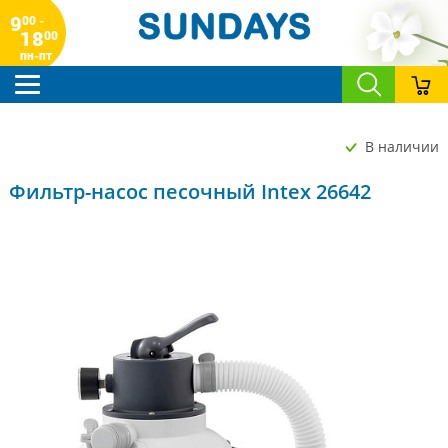
9
00 -
18
00
пн-пт
В наличии
Фильтр-насос песочный Intex 26642