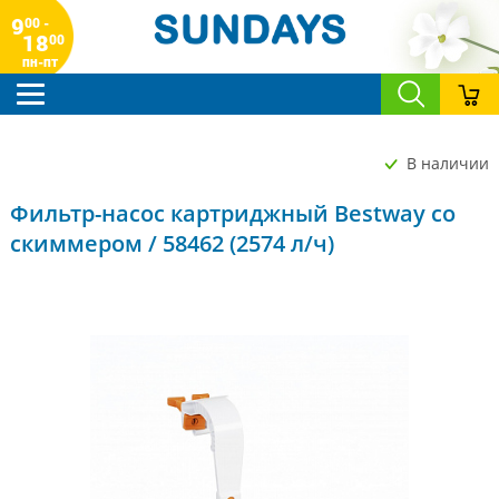
9
00 -
18
00
пн-пт
В наличии
Фильтр-насос картриджный Bestway со
скиммером / 58462 (2574 л/ч)