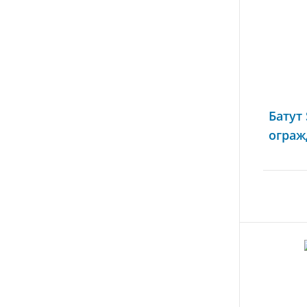
Батут
ограж