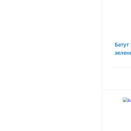
Батут 
зелен