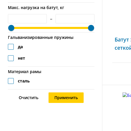
Макс. нагрузка на батут, кг
–
Гальванизированные пружины
Батут
да
сетко
нет
Материал рамы
сталь