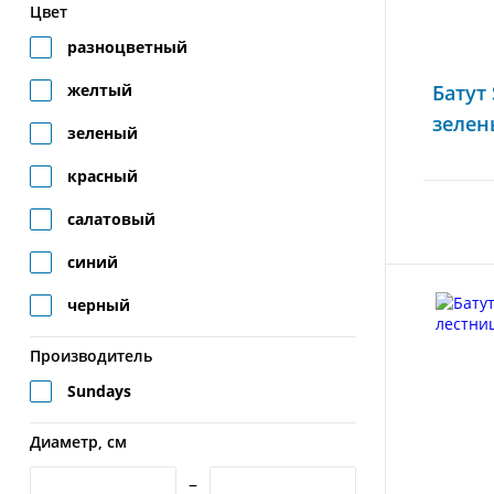
Цвет
разноцветный
желтый
Батут 
зелен
зеленый
красный
салатовый
синий
черный
Производитель
Sundays
Диаметр, см
–