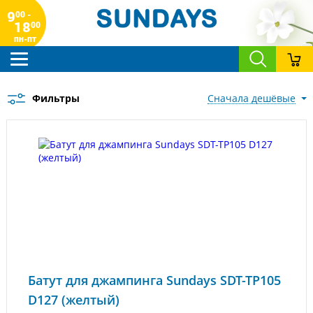
9
00 -
18
00
пн-пт
Фильтры
сначала дешёвые
Батут для джампинга Sundays SDT-TP105
D127 (желтый)