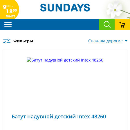
9
00 -
18
00
пн-пт
Фильтры
сначала дорогие
Батут надувной детский Intex 48260