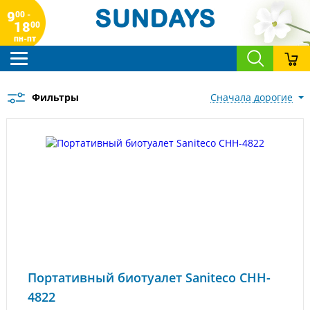
9
00 -
18
00
пн-пт
Фильтры
сначала дорогие
Портативный биотуалет Saniteco CHH-
4822